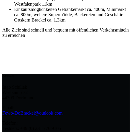
Westfalenpark 11km
Einkaufsmöglichkeiten Getränkemarkt ca. 400m, Minimarkt
ca. 800m, weitere Supermärkte, Bäckereien und Geschäfte
Ortskern Brackel ca. 1,3km
Alle Ziele sind schnell und bequem mit öffentlichen Verkehrsmitteln
zu erreichen
Kontakt
Ingo Schillak
Westkamp 72
44309 Dortmund
Email:
Fewo-DoBrackel@outlook.com
Telefon:
Festnetz: +49 (0) 231 776 9105